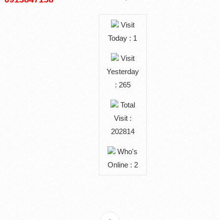
Visit
Today : 1
Visit
Yesterday
: 265
Total
Visit :
202814
Who's
Online : 2