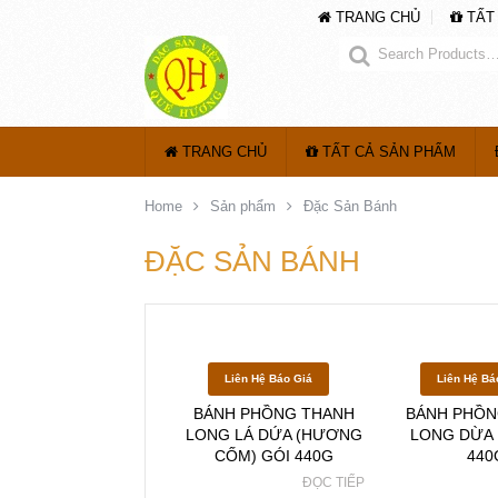
TRANG CHỦ
TẤT
TRANG CHỦ
TẤT CẢ SẢN PHẨM
Home
Sản phẩm
Đặc Sản Bánh
ĐẶC SẢN BÁNH
Liên Hệ Báo Giá
Liên Hệ Bá
BÁNH PHỒNG THANH
BÁNH PHỒN
LONG LÁ DỨA (HƯƠNG
LONG DỪA 
CỐM) GÓI 440G
440
ĐỌC TIẾP