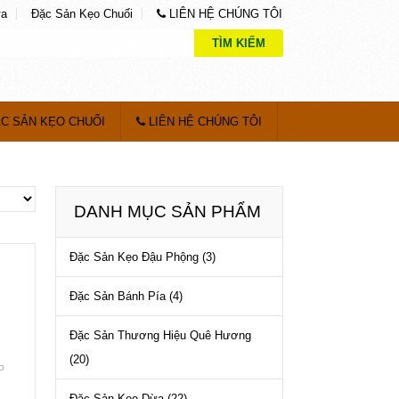
ừa
Đặc Sản Kẹo Chuối
LIÊN HỆ CHÚNG TÔI
TÌM KIẾM
C SẢN KẸO CHUỐI
LIÊN HỆ CHÚNG TÔI
DANH MỤC SẢN PHẨM
Đặc Sản Kẹo Đậu Phộng
(3)
Đặc Sản Bánh Pía
(4)
Đặc Sản Thương Hiệu Quê Hương
(20)
P
Đặc Sản Kẹo Dừa
(22)