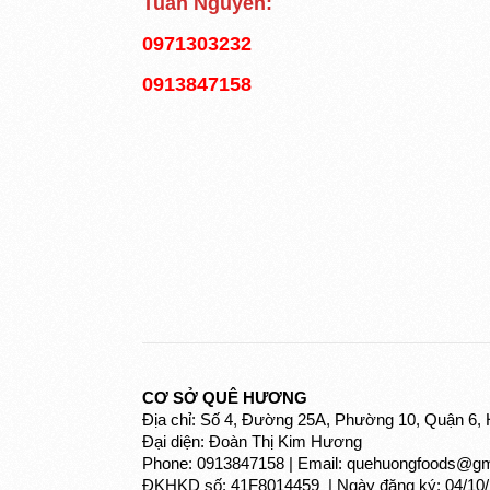
Tuấn Nguyễn:
0971303232
0913847158
CƠ SỞ QUÊ HƯƠNG
Địa chỉ: Số 4, Đường 25A, Phường 10, Quận 6
Đại diện: Đoàn Thị Kim Hương
Phone: 0913847158 | Email: quehuongfoods@g
ĐKHKD số: 41F8014459 | Ngày đăng ký: 04/10