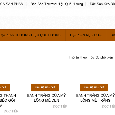
 CẢ SẢN PHẨM
Đặc Sản Thương Hiệu Quê Hương
Đặc Sản Kẹo D
ĐẶC SẢN THƯƠNG HIỆU QUÊ HƯƠNG
ĐẶC SẢN KẸO DỪA
ĐẶ
o Giá
Liên Hệ Báo Giá
Liên Hệ Báo Giá
G THANH
BÁNH TRÁNG DỪA MỸ
BÁNH TRÁNG DỪA MỸ
BÉO GÓI
LỒNG MÈ ĐEN
LỒNG MÈ TRẮNG
G
ĐỌC TIẾP
ĐỌC TIẾ
ĐỌC TIẾP