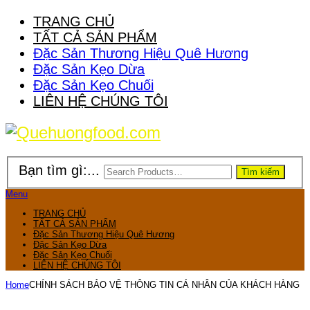
TRANG CHỦ
TẤT CẢ SẢN PHẨM
Đặc Sản Thương Hiệu Quê Hương
Đặc Sản Kẹo Dừa
Đặc Sản Kẹo Chuối
LIÊN HỆ CHÚNG TÔI
Bạn tìm gì:...
Tìm kiếm
Menu
TRANG CHỦ
TẤT CẢ SẢN PHẨM
Đặc Sản Thương Hiệu Quê Hương
Đặc Sản Kẹo Dừa
Đặc Sản Kẹo Chuối
LIÊN HỆ CHÚNG TÔI
Home
CHÍNH SÁCH BẢO VỆ THÔNG TIN CÁ NHÂN CỦA KHÁCH HÀNG