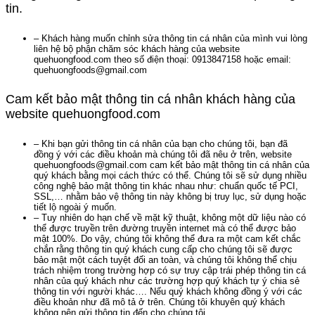
tin.
– Khách hàng muốn chỉnh sửa thông tin cá nhân của mình vui lòng
liên hệ bộ phận chăm sóc khách hàng của website
quehuongfood.com theo số điện thoại: 0913847158 hoặc email:
quehuongfoods@gmail.com
Cam kết bảo mật thông tin cá nhân khách hàng của
website quehuongfood.com
– Khi bạn gửi thông tin cá nhân của bạn cho chúng tôi, bạn đã
đồng ý với các điều khoản mà chúng tôi đã nêu ở trên, website
quehuongfoods@gmail.com cam kết bảo mật thông tin cá nhân của
quý khách bằng mọi cách thức có thể. Chúng tôi sẽ sử dụng nhiều
công nghệ bảo mật thông tin khác nhau như: chuẩn quốc tế PCI,
SSL,… nhằm bảo vệ thông tin này không bị truy lục, sử dụng hoặc
tiết lộ ngoài ý muốn.
– Tuy nhiên do hạn chế về mặt kỹ thuật, không một dữ liệu nào có
thể được truyền trên đường truyền internet mà có thể được bảo
mật 100%. Do vậy, chúng tôi không thể đưa ra một cam kết chắc
chắn rằng thông tin quý khách cung cấp cho chúng tôi sẽ được
bảo mật một cách tuyệt đối an toàn, và chúng tôi không thể chịu
trách nhiệm trong trường hợp có sự truy cập trái phép thông tin cá
nhân của quý khách như các trường hợp quý khách tự ý chia sẻ
thông tin với người khác…. Nếu quý khách không đồng ý với các
điều khoản như đã mô tả ở trên. Chúng tôi khuyên quý khách
không nên gửi thông tin đến cho chúng tôi.