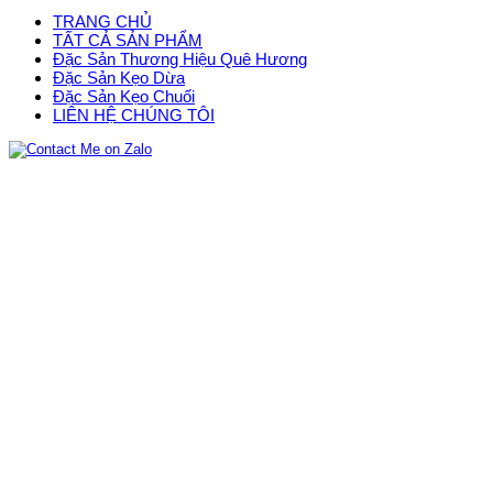
TRANG CHỦ
TẤT CẢ SẢN PHẨM
Đặc Sản Thương Hiệu Quê Hương
Đặc Sản Kẹo Dừa
Đặc Sản Kẹo Chuối
LIÊN HỆ CHÚNG TÔI