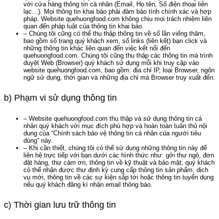
với cửa hàng thông tin cá nhân (Email, Họ tên, Số điện thoại liên
lạc…). Mọi thông tin khai báo phải đảm bảo tính chính xác và hợp
pháp. Website quehuongfood.com không chịu mọi trách nhiệm liên
quan đến pháp luật của thông tin khai báo.
– Chúng tôi cũng có thể thu thập thông tin về số lần viếng thăm,
bao gồm số trang quý khách xem, số links (liên kết) bạn click và
những thông tin khác liên quan đến việc kết nối đến
quehuongfood.com. Chúng tôi cũng thu thập các thông tin mà trình
duyệt Web (Browser) quý khách sử dụng mỗi khi truy cập vào
website quehuongfood.com, bao gồm: địa chỉ IP, loại Browser, ngôn
ngữ sử dụng, thời gian và những địa chỉ mà Browser truy xuất đến.
b) Phạm vi sử dụng thông tin
– Website quehuongfood.com thu thập và sử dụng thông tin cá
nhân quý khách với mục đích phù hợp và hoàn toàn tuân thủ nội
dung của “Chính sách bảo vệ thông tin cá nhân của người tiêu
dùng” này.
– Khi cần thiết, chúng tôi có thể sử dụng những thông tin này để
liên hệ trực tiếp với bạn dưới các hình thức như: gởi thư ngỏ, đơn
đặt hàng, thư cảm ơn, thông tin về kỹ thuật và bảo mật, quý khách
có thể nhận được thư định kỳ cung cấp thông tin sản phẩm, dịch
vụ mới, thông tin về các sự kiện sắp tới hoặc thông tin tuyển dụng
nếu quý khách đăng kí nhận email thông báo.
c) Thời gian lưu trữ thông tin