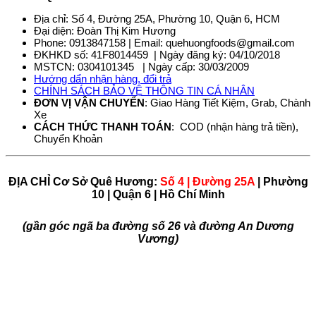
Địa chỉ: Số 4, Đường 25A, Phường 10, Quận 6, HCM
Đại diện: Đoàn Thị Kim Hương
Phone: 0913847158 | Email: quehuongfoods@gmail.com
ĐKHKD số: 41F8014459 | Ngày đăng ký: 04/10/2018
MSTCN: 0304101345 | Ngày cấp: 30/03/2009
Hướng dẩn nhận hàng, đổi trả
CHÍNH SÁCH BẢO VỆ THÔNG TIN CÁ NHÂN
ĐƠN VỊ VẬN CHUYỂN
: Giao Hàng Tiết Kiệm, Grab, Chành
Xe
CÁCH THỨC THANH TOÁN
: COD (nhận hàng trả tiền),
Chuyển Khoản
ĐỊA CHỈ Cơ Sở Quê Hương:
Số 4 | Đường 25A
| Phường
10 | Quận 6 | Hồ Chí Minh
(gần góc ngã ba đường số 26 và đường An Dương
Vương)