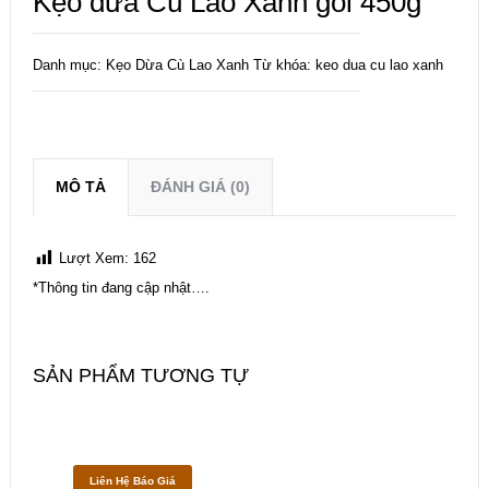
Kẹo dừa Cù Lao Xanh gói 450g
Danh mục:
Kẹo Dừa Cù Lao Xanh
Từ khóa:
keo dua cu lao xanh
MÔ TẢ
ĐÁNH GIÁ (0)
Lượt Xem:
162
*Thông tin đang cập nhật….
SẢN PHẨM TƯƠNG TỰ
Liên Hệ Báo Giá