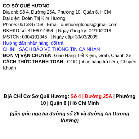
CƠ SỞ QUÊ HƯƠNG
Địa chỉ: Số 4, Đường 25A, Phường 10, Quận 6, HCM
Đại diện: Đoàn Thị Kim Hương
Phone: 0913847158 | Email: quehuongfoods@gmail.com
ĐKHKD số: 41F8014459 | Ngày đăng ký: 04/10/2018
MSTCN: 0304101345 | Ngày cấp: 30/03/2009
Hướng dẩn nhận hàng, đổi trả
CHÍNH SÁCH BẢO VỆ THÔNG TIN CÁ NHÂN
ĐƠN VỊ VẬN CHUYỂN
: Giao Hàng Tiết Kiệm, Grab, Chành Xe
CÁCH THỨC THANH TOÁN
: COD (nhận hàng trả tiền), Chuyển
Khoản
ĐỊA CHỈ Cơ Sở Quê Hương:
Số 4 | Đường 25A
| Phường
10 | Quận 6 | Hồ Chí Minh
(gần góc ngã ba đường số 26 và đường An Dương
Vương)