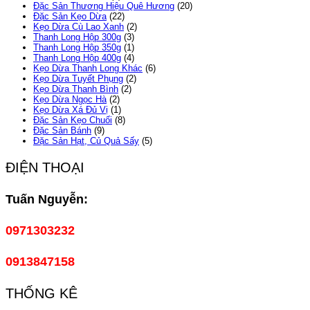
Đặc Sản Thương Hiệu Quê Hương
(20)
Đặc Sản Kẹo Dừa
(22)
Kẹo Dừa Cù Lao Xanh
(2)
Thanh Long Hộp 300g
(3)
Thanh Long Hộp 350g
(1)
Thanh Long Hộp 400g
(4)
Kẹo Dừa Thanh Long Khác
(6)
Kẹo Dừa Tuyết Phụng
(2)
Kẹo Dừa Thanh Bình
(2)
Kẹo Dừa Ngọc Hà
(2)
Kẹo Dừa Xá Đủ Vị
(1)
Đặc Sản Kẹo Chuối
(8)
Đặc Sản Bánh
(9)
Đặc Sản Hạt, Củ Quả Sấy
(5)
ĐIỆN THOẠI
Tuấn Nguyễn:
0971303232
0913847158
THỐNG KÊ