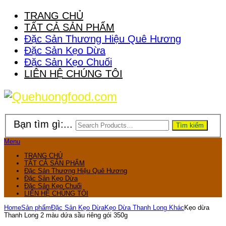
TRANG CHỦ
TẤT CẢ SẢN PHẨM
Đặc Sản Thương Hiệu Quê Hương
Đặc Sản Kẹo Dừa
Đặc Sản Kẹo Chuối
LIÊN HỆ CHÚNG TÔI
Bạn tìm gì:...
Tìm kiếm
Menu
TRANG CHỦ
TẤT CẢ SẢN PHẨM
Đặc Sản Thương Hiệu Quê Hương
Đặc Sản Kẹo Dừa
Đặc Sản Kẹo Chuối
LIÊN HỆ CHÚNG TÔI
Home
Sản phẩm
Đặc Sản Kẹo Dừa
Kẹo Dừa Thanh Long Khác
Kẹo dừa
Thanh Long 2 màu dứa sầu riêng gói 350g