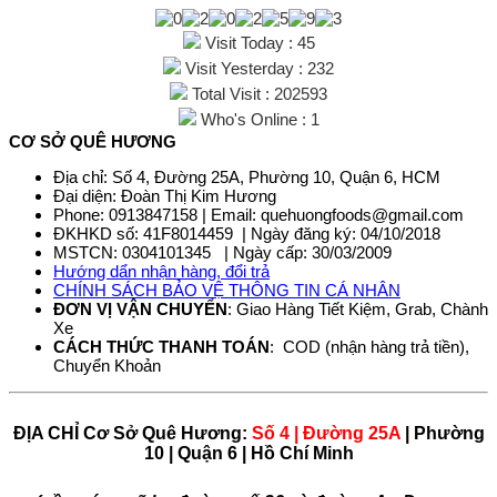
Visit Today : 45
Visit Yesterday : 232
Total Visit : 202593
Who's Online : 1
CƠ SỞ QUÊ HƯƠNG
Địa chỉ: Số 4, Đường 25A, Phường 10, Quận 6, HCM
Đại diện: Đoàn Thị Kim Hương
Phone: 0913847158 | Email: quehuongfoods@gmail.com
ĐKHKD số: 41F8014459 | Ngày đăng ký: 04/10/2018
MSTCN: 0304101345 | Ngày cấp: 30/03/2009
Hướng dẩn nhận hàng, đổi trả
CHÍNH SÁCH BẢO VỆ THÔNG TIN CÁ NHÂN
ĐƠN VỊ VẬN CHUYỂN
: Giao Hàng Tiết Kiệm, Grab, Chành
Xe
CÁCH THỨC THANH TOÁN
: COD (nhận hàng trả tiền),
Chuyển Khoản
ĐỊA CHỈ Cơ Sở Quê Hương:
Số 4 | Đường 25A
| Phường
10 | Quận 6 | Hồ Chí Minh