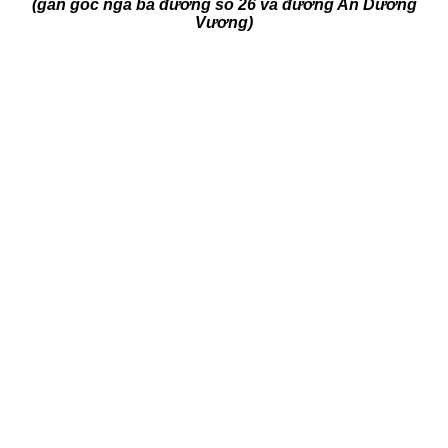
(gần góc ngã ba đường số 26 và đường An Dương
Vương)