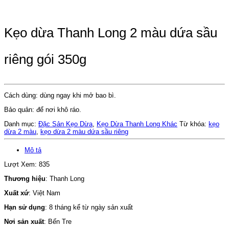
Liên Hệ Báo Giá
Kẹo dừa Thanh Long 2 màu dứa sầu
riêng gói 350g
Cách dùng: dùng ngay khi mở bao bì.
Bảo quản: để nơi khô ráo.
Danh mục:
Đặc Sản Kẹo Dừa
,
Kẹo Dừa Thanh Long Khác
Từ khóa:
kẹo
dừa 2 màu
,
kẹo dừa 2 màu dứa sầu riêng
Mô tả
Lượt Xem:
835
Thương hiệu
: Thanh Long
Xuất xứ
: Việt Nam
Hạn sử dụng
: 8 tháng kể từ ngày sản xuất
Nơi sản xuất
: Bến Tre