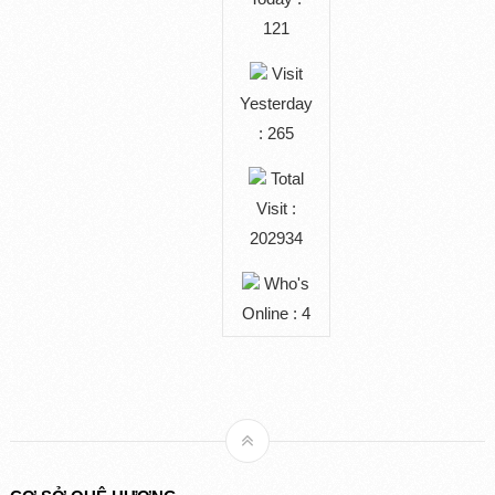
121
Visit
Yesterday
: 265
Total
Visit :
202934
Who's
Online : 4