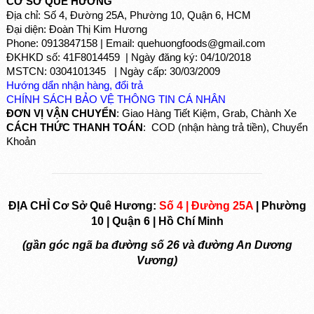
CƠ SỞ QUÊ HƯƠNG
Địa chỉ: Số 4, Đường 25A, Phường 10, Quận 6, HCM
Đại diện: Đoàn Thị Kim Hương
Phone: 0913847158 | Email: quehuongfoods@gmail.com
ĐKHKD số: 41F8014459 | Ngày đăng ký: 04/10/2018
MSTCN: 0304101345 | Ngày cấp: 30/03/2009
Hướng dẩn nhận hàng, đổi trả
CHÍNH SÁCH BẢO VỆ THÔNG TIN CÁ NHÂN
ĐƠN VỊ VẬN CHUYỂN
: Giao Hàng Tiết Kiệm, Grab, Chành Xe
CÁCH THỨC THANH TOÁN
: COD (nhận hàng trả tiền), Chuyển
Khoản
ĐỊA CHỈ Cơ Sở Quê Hương:
Số 4 | Đường 25A
| Phường
10 | Quận 6 | Hồ Chí Minh
(gần góc ngã ba đường số 26 và đường An Dương
Vương)