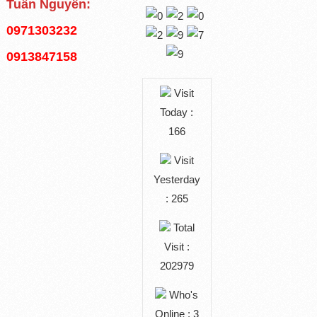
Tuấn Nguyễn:
0971303232
0913847158
Visit
Today :
166
Visit
Yesterday
: 265
Total
Visit :
202979
Who's
Online : 3